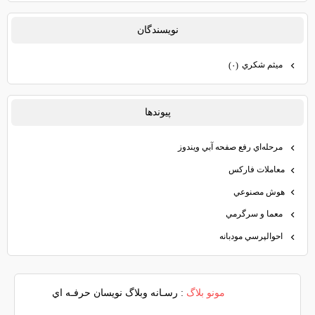
نويسندگان
ميثم شكري
(۰)
پيوندها
مرحله‌اي رفع صفحه آبي ويندوز
معاملات فاركس
هوش مصنوعي
معما و سرگرمي
احوالپرسي مودبانه
مونو بلاگ
: رسـانه وبلاگ نويسان حرفـه اي