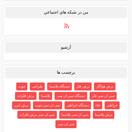
من در شبكه هاي اجتماعي
آرشيو
برچسب ها
برش هواگاز
برش فلز
دستگاه پلاسما
طراحی
چوب
سی ان سی فلز
دستگاه سی ان سی
پلاسما
برش فلزات
خراطی
cnc
دستگاه خراطی
سی ان سی چوب
برش لیزر
برش پلاسما
سی ان سی پلاسما
سی ان سی برش فلزات
سی ان سی