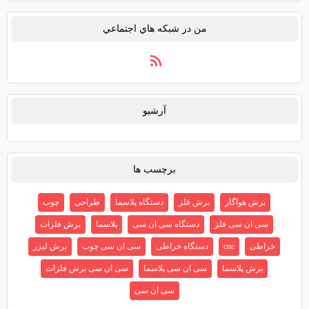
من در شبكه هاي اجتماعي
آرشيو
برچسب ها
برش هواگاز
برش فلز
دستگاه پلاسما
طراحی
چوب
سی ان سی فلز
دستگاه سی ان سی
پلاسما
برش فلزات
خراطی
cnc
دستگاه خراطی
سی ان سی چوب
برش لیزر
برش پلاسما
سی ان سی پلاسما
سی ان سی برش فلزات
سی ان سی