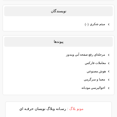
نويسندگان
ميثم شكري
(۰)
پيوندها
مرحله‌اي رفع صفحه آبي ويندوز
معاملات فاركس
هوش مصنوعي
معما و سرگرمي
احوالپرسي مودبانه
مونو بلاگ
: رسـانه وبلاگ نويسان حرفـه اي