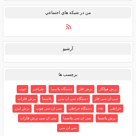
من در شبكه هاي اجتماعي
آرشيو
برچسب ها
برش هواگاز
برش فلز
دستگاه پلاسما
طراحی
چوب
سی ان سی فلز
دستگاه سی ان سی
پلاسما
برش فلزات
خراطی
cnc
دستگاه خراطی
سی ان سی چوب
برش لیزر
برش پلاسما
سی ان سی پلاسما
سی ان سی برش فلزات
سی ان سی