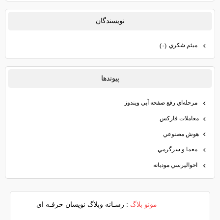
نويسندگان
ميثم شكري
(۰)
پيوندها
مرحله‌اي رفع صفحه آبي ويندوز
معاملات فاركس
هوش مصنوعي
معما و سرگرمي
احوالپرسي مودبانه
مونو بلاگ
: رسـانه وبلاگ نويسان حرفـه اي