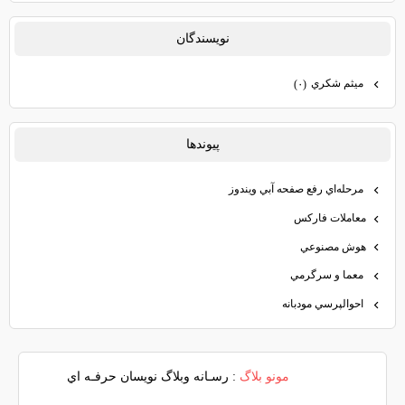
نويسندگان
ميثم شكري
(۰)
پيوندها
مرحله‌اي رفع صفحه آبي ويندوز
معاملات فاركس
هوش مصنوعي
معما و سرگرمي
احوالپرسي مودبانه
مونو بلاگ
: رسـانه وبلاگ نويسان حرفـه اي