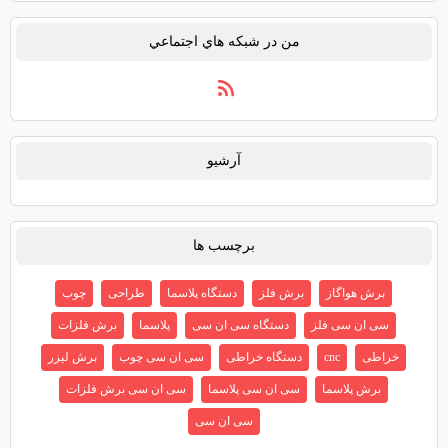
من در شبكه هاي اجتماعي
آرشيو
برچسب ها
برش هواگاز
برش فلز
دستگاه پلاسما
طراحی
چوب
سی ان سی فلز
دستگاه سی ان سی
پلاسما
برش فلزات
خراطی
cnc
دستگاه خراطی
سی ان سی چوب
برش لیزر
برش پلاسما
سی ان سی پلاسما
سی ان سی برش فلزات
سی ان سی