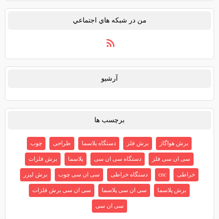
من در شبكه هاي اجتماعي
آرشيو
برچسب ها
برش هواگاز
برش فلز
دستگاه پلاسما
طراحی
چوب
سی ان سی فلز
دستگاه سی ان سی
پلاسما
برش فلزات
خراطی
cnc
دستگاه خراطی
سی ان سی چوب
برش لیزر
برش پلاسما
سی ان سی پلاسما
سی ان سی برش فلزات
سی ان سی