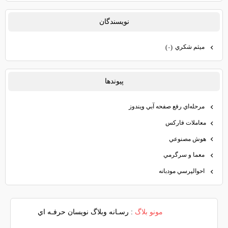
نويسندگان
ميثم شكري
(۰)
پيوندها
مرحله‌اي رفع صفحه آبي ويندوز
معاملات فاركس
هوش مصنوعي
معما و سرگرمي
احوالپرسي مودبانه
مونو بلاگ
: رسـانه وبلاگ نويسان حرفـه اي