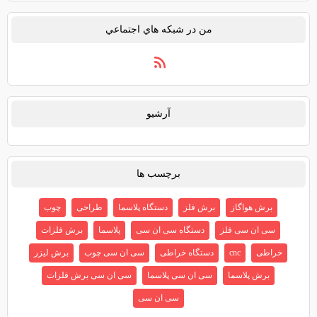
من در شبكه هاي اجتماعي
آرشيو
برچسب ها
برش هواگاز
برش فلز
دستگاه پلاسما
طراحی
چوب
سی ان سی فلز
دستگاه سی ان سی
پلاسما
برش فلزات
خراطی
cnc
دستگاه خراطی
سی ان سی چوب
برش لیزر
برش پلاسما
سی ان سی پلاسما
سی ان سی برش فلزات
سی ان سی