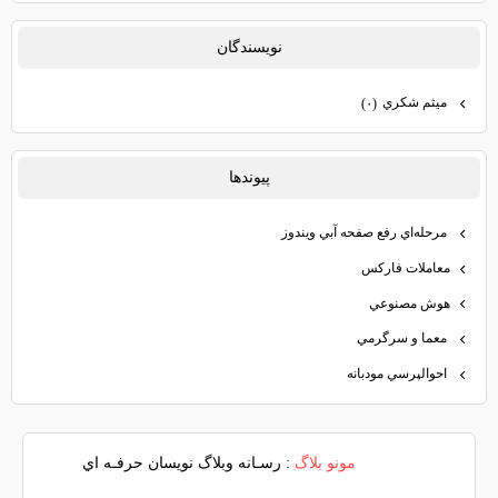
نويسندگان
ميثم شكري
(۰)
پيوندها
مرحله‌اي رفع صفحه آبي ويندوز
معاملات فاركس
هوش مصنوعي
معما و سرگرمي
احوالپرسي مودبانه
مونو بلاگ
: رسـانه وبلاگ نويسان حرفـه اي