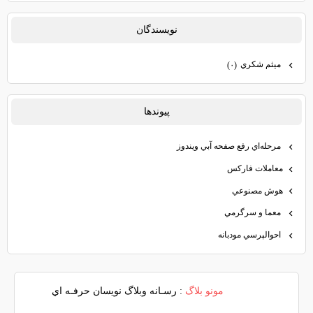
نويسندگان
ميثم شكري
(۰)
پيوندها
مرحله‌اي رفع صفحه آبي ويندوز
معاملات فاركس
هوش مصنوعي
معما و سرگرمي
احوالپرسي مودبانه
مونو بلاگ
: رسـانه وبلاگ نويسان حرفـه اي