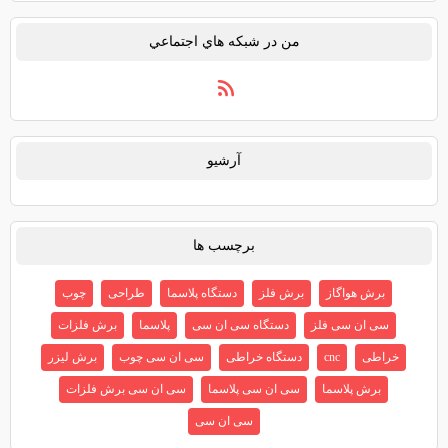
من در شبكه هاي اجتماعي
آرشيو
برچسب ها
برش هواگاز
برش فلز
دستگاه پلاسما
طراحی
چوب
سی ان سی فلز
دستگاه سی ان سی
پلاسما
برش فلزات
خراطی
cnc
دستگاه خراطی
سی ان سی چوب
برش لیزر
برش پلاسما
سی ان سی پلاسما
سی ان سی برش فلزات
سی ان سی